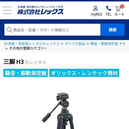
0
myREX
TEL
カート
計測器・測定器レンタルのレックス
>
すべての製品
>
騒音・振動測定器
>
騒
その他の登録カテゴリー
三脚 H3
のレンタル
騒音・振動測定器
オリックス・レンテック商材