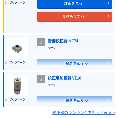
ブックマーク
詳細を見る
見積もりする
音響校正器 NC74
2
リオン
ブックマーク
詳細を見る
続きを見る
見積もりする
校正用加振器 VE10
3
リオン
ブックマーク
詳細を見る
続きを見る
校正器のランキングをもっとみる >
見積もりする