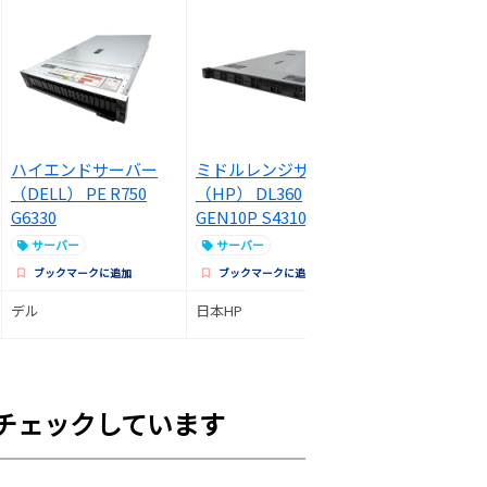
ハイエンドサーバー
ミドルレンジサーバー
エントリー 
（DELL） PE R750
（HP） DL360
（HP） 4Y5Z0
G6330
GEN10P S4310/M
ADHW(10/11P
サーバー
サーバー
サーバー
ブックマークに追加
ブックマークに追加
ブックマークに
デル
日本HP
日本HP
チェックしています