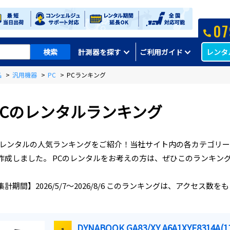
07
レンタ
計測器を探す
ご利用ガイド
品
>
汎用機器
>
PC
>
PCランキング
C
のレンタルランキング
Cレンタルの人気ランキングをご紹介！当社サイト内の各カテゴリ
作成しました。 PCのレンタルをお考えの方は、ぜひこのランキン
集計期間】
2026/5/7
～
2026/8/6
このランキングは、アクセス数をも
DYNABOOK GA83/XY A6A1XYF8314A(1