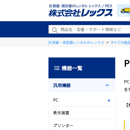
計測器・測定器レンタルのレックス
>
すべての製
P
機器一覧
P
汎用機器
を
PC
【
表示装置
プリンター