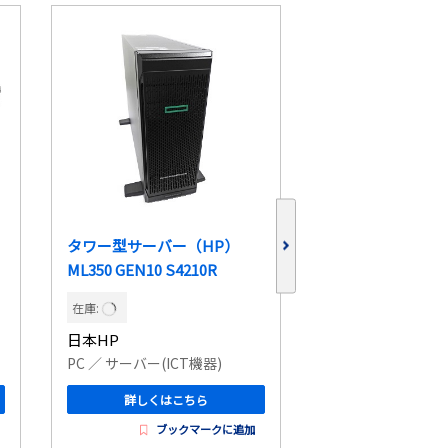
タワー型サーバー（HP）
11インチ iPad Pro
ML350 GEN10 S4210R
MHQR3J/A
在庫:
在庫:
日本HP
アップル
PC
／ サーバー(ICT機器)
PC
／ タブレット/モバイ
詳しくはこちら
詳しくはこ
ブックマークに追加
ブッ