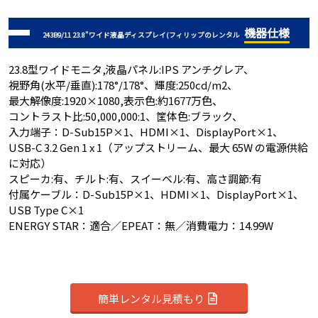
機器仕様
243B9/11 23.8"ワイド液晶ディスプレイ(フィリップのレンタル
23.8型ワイドモニタ,液晶パネル:IPS アンチグレア、
視野角(水平/垂直):178°/178°、輝度:250cd/m2、
最大解像度:1920×1080,表示色:約1677万色、
コントラスト比:50,000,000:1、筐体色:ブラック、
入力端子：D-Sub15P×1、HDMI×1、DisplayPort×1、
USB-C 3.2 Gen 1 x 1（アップストリーム、最大 65W の電源供給
に対応）
スピーカ:有、チルト:有、スイーベル:有、高さ調節:有
付属ケーブル：D-Sub15P×1、HDMI×1、DisplayPort×1、
USB Type C×1
ENERGY STAR：適合／EPEAT：無／消費電力：14.99W
簡単レンタル見積もり