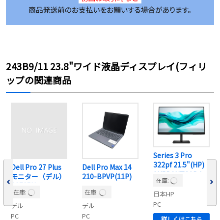
243B9/11 23.8"ワイド液晶ディスプレイ(フィリ
ップの関連商品
Series 3 Pro
322pf 21.5"(HP)
Dell Pro 27 Plus
Dell Pro Max 14
9U5B0UT#ABJ
モニター（デル）
210-BPVP(11P)
在庫:
P2725H
在庫:
在庫:
日本HP
PC
デル
デル
PC
PC
詳しくはこちら