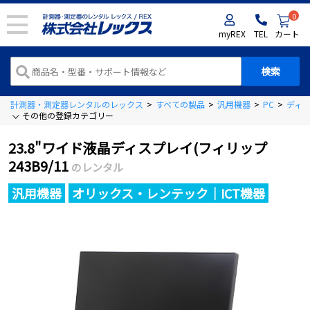
0
myREX
TEL
カート
計測器・測定器レンタルのレックス
>
すべての製品
>
汎用機器
>
PC
>
ディ
その他の登録カテゴリー
23.8"ワイド液晶ディスプレイ(フィリップ
243B9/11
のレンタル
汎用機器
オリックス・レンテック｜ICT機器