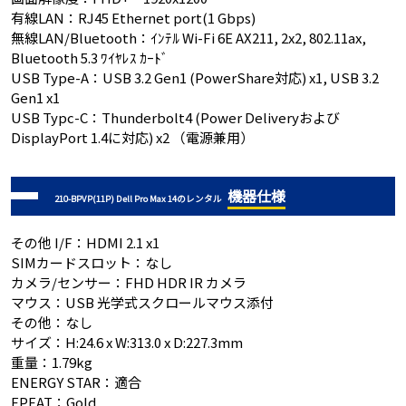
有線LAN：RJ45 Ethernet port(1 Gbps)
無線LAN/Bluetooth：ｲﾝﾃﾙ Wi-Fi 6E AX211, 2x2, 802.11ax,
Bluetooth 5.3 ﾜｲﾔﾚｽ ｶｰﾄﾞ
USB Type-A：USB 3.2 Gen1 (PowerShare対応) x1, USB 3.2
Gen1 x1
USB Typc-C：Thunderbolt4 (Power Deliveryおよび
DisplayPort 1.4に対応) x2 （電源兼用）
機器仕様
210-BPVP(11P) Dell Pro Max 14のレンタル
その他 I/F：HDMI 2.1 x1
SIMカードスロット：なし
カメラ/センサー：FHD HDR IR カメラ
マウス：USB 光学式スクロールマウス添付
その他：なし
サイズ：H:24.6 x W:313.0 x D:227.3mm
重量：1.79kg
ENERGY STAR：適合
EPEAT：Gold