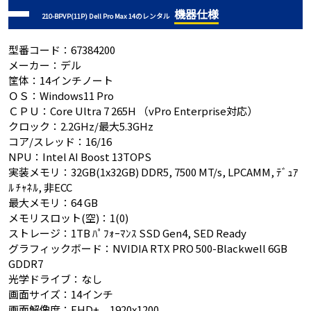
機器仕様
210-BPVP(11P) Dell Pro Max 14のレンタル
型番コード：67384200
メーカー：デル
筐体：14インチノート
ＯＳ：Windows11 Pro
ＣＰＵ：Core Ultra 7 265H （vPro Enterprise対応）
クロック：2.2GHz/最大5.3GHz
コア/スレッド：16/16
NPU：Intel AI Boost 13TOPS
実装メモリ：32GB(1x32GB) DDR5, 7500 MT/s, LPCAMM, ﾃﾞｭｱ
ﾙ ﾁｬﾈﾙ, 非ECC
最大メモリ：64 GB
メモリスロット(空)：1(0)
ストレージ：1TB ﾊﾟﾌｫｰﾏﾝｽ SSD Gen4, SED Ready
グラフィックボード：NVIDIA RTX PRO 500-Blackwell 6GB
GDDR7
光学ドライブ：なし
画面サイズ：14インチ
画面解像度：FHD+ 1920x1200