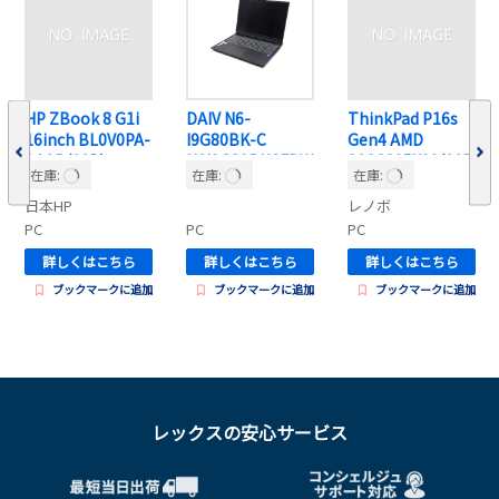
HP ZBook 8 G1i
DAIV N6-
ThinkPad P16s
16inch BL0V0PA-
I9G80BK-C
Gen4 AMD
AAAB(11P)
N6I9G80BKCFDW
21QSS05X00(11P
在庫:
在庫:
在庫:
101DEC
)
日本HP
レノボ
PC
PC
PC
詳しくはこちら
詳しくはこちら
詳しくはこちら
ブックマークに追加
ブックマークに追加
ブックマークに追加
レックスの安心サービス