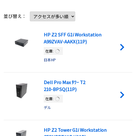
並び替え：
HP Z2 SFF G1i Workstation
A99ZVAV-AAKX(11P)
在庫:
日本HP
Dell Pro Max ﾀﾜｰ T2
210-BPSQ(11P)
在庫:
デル
HP Z2 Tower G1i Workstation