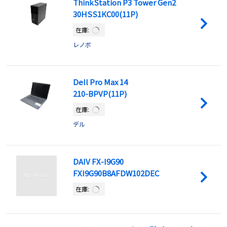
ThinkStation P3 Tower Gen2
30HSS1KC00(11P)
在庫:
レノボ
Dell Pro Max 14
210-BPVP(11P)
在庫:
デル
DAIV FX-I9G90
FXI9G90B8AFDW102DEC
在庫: