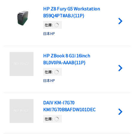
HP Z8 Fury G5 Workstation
B59Q4PT#ABJ(11P)
在庫:
日本HP
HP ZBook 8 G1i 16inch
BL0V0PA-AAAB(11P)
在庫:
日本HP
DAIV KM-I7G70
KMI7G70B8AFDW101DEC
在庫: