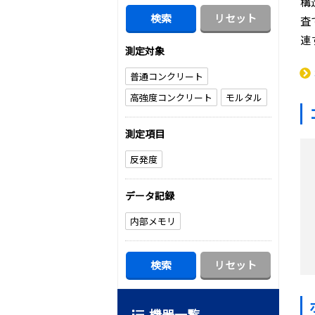
構
査
連
測定対象
普通コンクリート
高強度コンクリート
モルタル
測定項目
反発度
データ記録
内部メモリ
機器一覧