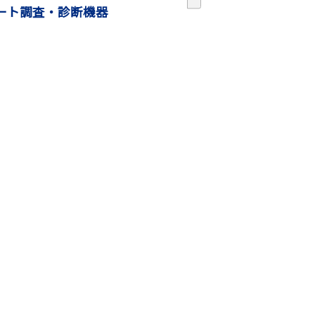
ート調査・診断機器
リニューアル工事特
ドから長寿命化へ