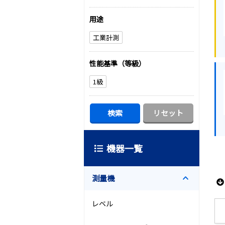
用途
工業計測
性能基準（等級）
1級
機器一覧
測量機
レベル