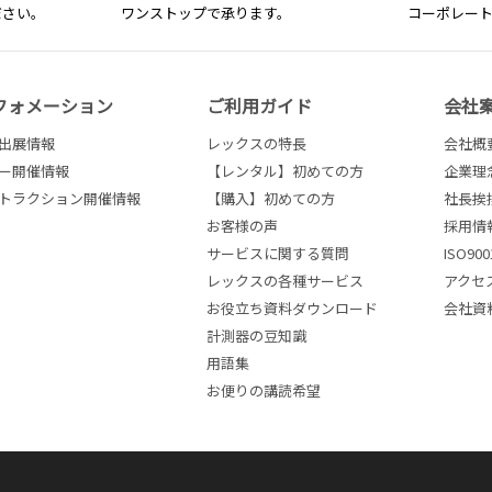
ださい。
ワンストップで承ります。
コーポレー
フォメーション
ご利用ガイド
会社
出展情報
レックスの特長
会社概
ー開催情報
【レンタル】初めての方
企業理
トラクション開催情報
【購入】初めての方
社長挨
お客様の声
採用情
サービスに関する質問
ISO9
レックスの各種サービス
アクセ
お役立ち資料ダウンロード
会社資
計測器の豆知識
用語集
お便りの講読希望