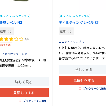
ティルティングレベル
ティルティングレベル
精密レベル N3
ティルティングレベル E5
在庫:
在庫:
1件
ニコン・トリンブル
おすすめ
耐久性に優れた、精度の高いレベ
ル。昭和34年発売以来、高い評価
ライカジオシステムズ
各方面からいただいています。倍..
国土地理院認定1級水準儀。1km往
復標準偏差：±0.2mm 。
詳しく見る
見積もりする
詳しく見る
ブックマークに追
見積もりする
ブックマークに追加