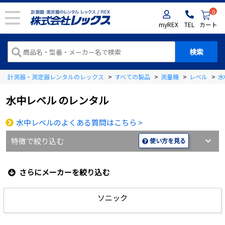
0
myREX
TEL
カート
計測器・測定器レンタルのレックス
>
すべての製品
>
測量機
>
レベル
>
水
水中レベル
のレンタル
水中レベルのよくある質問はこちら >
特徴で絞り込む
使い方を見る
さらにメーカーを絞り込む
ソニック