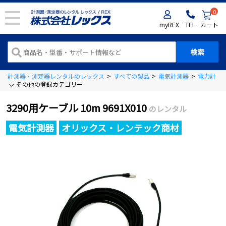
0
myREX
TEL
カート
計測器・測定器レンタルのレックス
>
すべての製品
>
電気計測器
>
電力計
>
その他の登録カテゴリー
3290用ケーブル 10m 9691X010
のレンタル
電気計測器
オリックス・レンテック商材