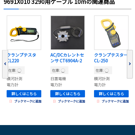
9691X010 3290用ケーブル 10mの関連商品
クランプテスタ
AC/DCカレントセ
クランプテスター
CL220
ンサ CT6904A-2
CL-250
在庫:
在庫:
在庫:
横河計測
日置電機
横河計測
電力計
電力計
電力計
詳しくはこちら
詳しくはこちら
詳しくはこちら
ブックマークに追加
ブックマークに追加
ブックマークに追加