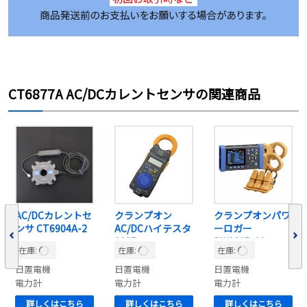
CT6877A AC/DCカレントセンサの関連商品
AC/DCカレントセ
クランプオン
クランプオンパワ
ンサ CT6904A-2
AC/DCハイテスタ
ーロガー
3287
PW3365-10
在庫:
在庫:
在庫:
日置電機
日置電機
日置電機
電力計
電力計
電力計
詳しくはこちら
詳しくはこちら
詳しくはこちら