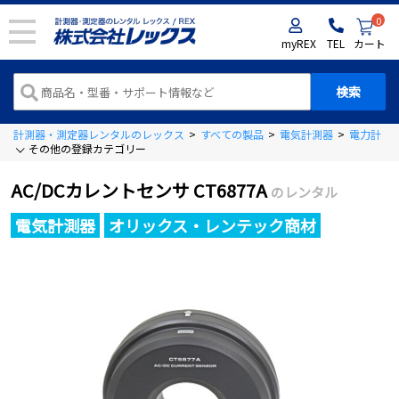
0
myREX
TEL
カート
計測器・測定器レンタルのレックス
>
すべての製品
>
電気計測器
>
電力計
>
その他の登録カテゴリー
AC/DCカレントセンサ CT6877A
のレンタル
電気計測器
オリックス・レンテック商材