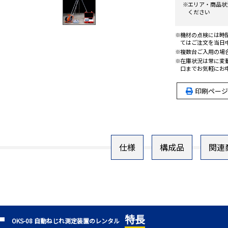
エリア・商品状
ください
機材の点検には時
てはご注文を当日
複数台ご入用の場
在庫状況は常に変
口までお気軽にお
印刷ページ
仕様
構成品
関連
特長
OKS-08 自動ねじれ測定装置のレンタル