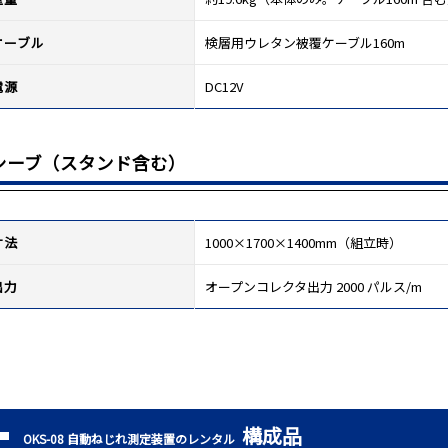
ケーブル
検層用ウレタン被覆ケーブル160m
電源
DC12V
シーブ（スタンド含む）
寸法
1000×1700×1400mm（組立時）
出力
オープンコレクタ出力 2000 パルス/m
構成品
OKS-08 自動ねじれ測定装置のレンタル