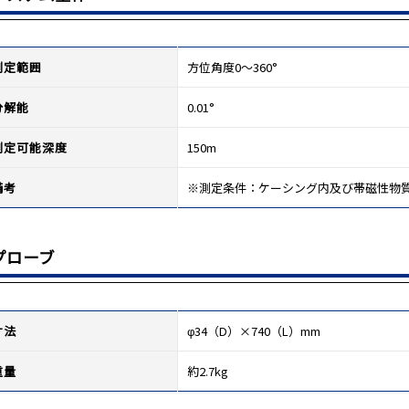
測定範囲
方位角度0～360°
分解能
0.01°
測定可能深度
150m
備考
※測定条件：ケーシング内及び帯磁性物
プローブ
寸法
φ34（D）×740（L）mm
重量
約2.7kg