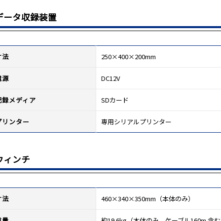
データ収録装置
寸法
250×400×200mm
電源
DC12V
記録メディア
SDカード
プリンター
専用シリアルプリンター
ウィンチ
寸法
460×340×350mm（本体のみ）
重量
約19.6kg（本体のみ。ケーブル160m 含