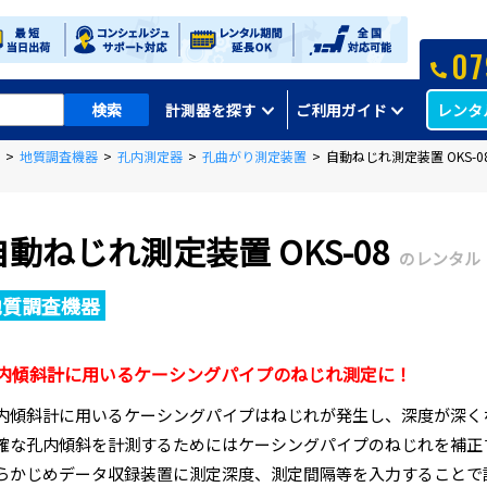
07
レンタ
計測器を探す
ご利用ガイド
>
地質調査機器
>
孔内測定器
>
孔曲がり測定装置
>
自動ねじれ測定装置 OKS-0
自動ねじれ測定装置 OKS-08
のレンタル
地質調査機器
内傾斜計に用いるケーシングパイプのねじれ測定に！
内傾斜計に用いるケーシングパイプはねじれが発生し、深度が深く
確な孔内傾斜を計測するためにはケーシングパイプのねじれを補正
らかじめデータ収録装置に測定深度、測定間隔等を入力することで