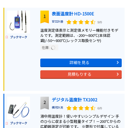
表面温度計 HD-1500E
1
安立計器
9件
温度測定値表示と測定値メモリー機能付きモデ
ルです。測定範囲は、-200～800℃(本体認
ブックマーク
識)/-50～800℃(レックス取扱センサ)
在庫:
詳細を見る
見積もりする
デジタル温度計 TX1002
2
横河計測
6件
液中用温度計！使いやすいシンプルデザイン 手
のひらに収まる小型軽量タイプ！－200℃からの
ブックマーク
広範囲測定が可能です。 ※弊社で付属している