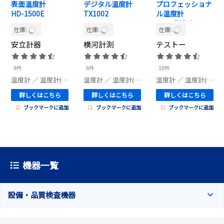
表面温度計
デジタル温度計
プロフェッショナ
HD-1500E
TX1002
ル温度計
testo735-2
在庫:
在庫:
在庫:
安立計器
横河計測
テストー
9件
6件
10件
温度計
／ 温度計(設備・品質検査機器)
温度計
／ 温度計(設備・品質検査機器)
温度計
／ 温度計(設備・品質検査機器)
詳しくはこちら
詳しくはこちら
詳しくはこちら
ブックマークに追加
ブックマークに追加
ブックマークに追加
機器一覧
設備・品質検査機器