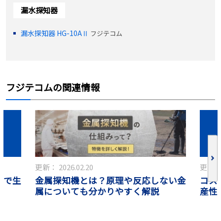
漏水探知器
漏水探知器 HG-10AⅡ
フジテコム
フジテコムの関連情報
更新：
2026.02.20
更新
スで生
金属探知機とは？原理や反応しない金
コス
属についても分かりやすく解説
産性