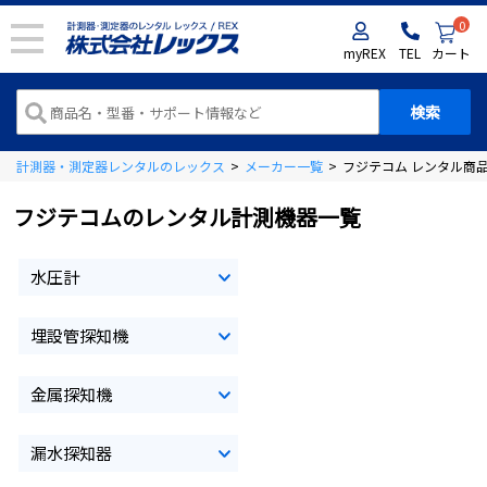
0
myREX
TEL
カート
計測器・測定器レンタルのレックス
>
メーカー一覧
>
フジテコム レンタル商
フジテコムのレンタル計測機器一覧
水圧計
埋設管探知機
金属探知機
漏水探知器