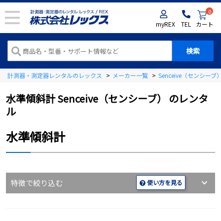
0
myREX
TEL
カート
計測器・測定器レンタルのレックス
>
メーカー一覧
>
Senceive（センシー
水準傾斜計 Senceive（センシーブ） のレンタ
ル
水準傾斜計
特徴で絞り込む
使い方を見る