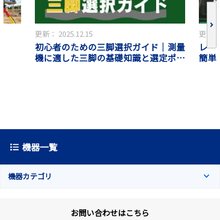
更新：
2025.12.15
更新
初心者のための三脚選択ガイド｜測量
集
レー
機に適した三脚の基礎知識と選定ポイ
簡単
ント
機器一覧
機器カテゴリ
お問い合わせはこちら