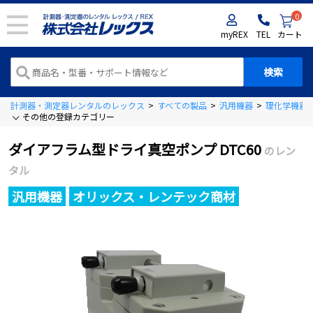
0
myREX
TEL
カート
計測器・測定器レンタルのレックス
>
すべての製品
>
汎用機器
>
理化学機器
その他の登録カテゴリー
ダイアフラム型ドライ真空ポンプ DTC60
のレン
タル
汎用機器
オリックス・レンテック商材