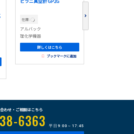
ピラニ真空計 GP2G
真
ターボ分子ポンプ
在庫:
トDesktop YTP7
アルバック
在庫:
理化学機器
ULVAC(アルバック
詳しくはこちら
理化学機器
ブックマークに追加
詳しくはこ
ブッ
合わせ・ご相談はこちら
38-6363
平日
9:00～17:45