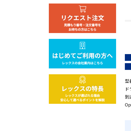
型
ド
到達
O