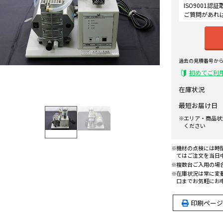
ISO9001
ご質問があれ
過去の見積番号か
初めてご利
在庫状況
最短お届け日
エリア・商品状
ください
機材の点検には時
てはご注文を当日
複数台ご入用の場
在庫状況は常に変
口までお気軽にお
印刷ページ