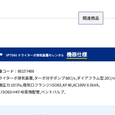
関連商品
機器仕様
VPT060 ドライターボ排気装置のレンタル
番コード：80157400
ライターボ排気装置,ターボ分子ポンプ:60/s,ダイアフラム型:20/mi
圧力:10Pa,吸気口フランジ:ISO63,KF40,AC100V 0.3kVA,
p.ISO63⇒KF40変換配管,ベントバルブ,