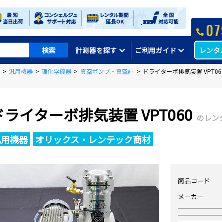
07
レンタ
計測器を探す
ご利用ガイド
>
汎用機器
>
理化学機器
>
真空ポンプ・真空計
>
ドライターボ排気装置 VPT06
ドライターボ排気装置 VPT060
のレン
汎用機器
オリックス・レンテック商材
商品コード
メーカー