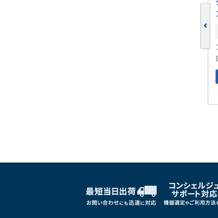
電離真空計 GI-D7
ポンプ排気ユニッ
在庫:
 YTP70A-D
ULVAC(アルバック）
理化学機器
ルバック）
詳しくはこちら
ブックマークに追加
しくはこちら
ブックマークに追加