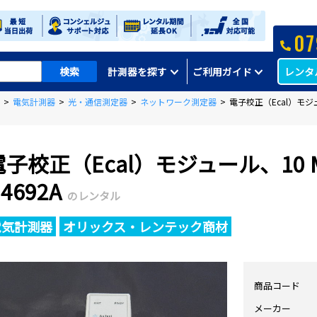
07
レンタ
計測器を探す
ご利用ガイド
>
電気計測器
>
光・通信測定器
>
ネットワーク測定器
>
電子校正（Ecal）モジュー
電子校正（Ecal）モジュール、10 M
4692A
のレンタル
電気計測器
オリックス・レンテック商材
商品コード
メーカー