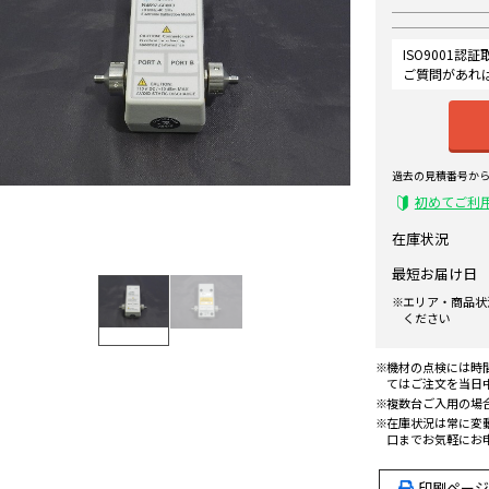
ISO9001
ご質問があれ
過去の見積番号か
初めてご利
在庫状況
最短お届け日
エリア・商品状
ください
機材の点検には時
てはご注文を当日
複数台ご入用の場
在庫状況は常に変
口までお気軽にお
印刷ページ