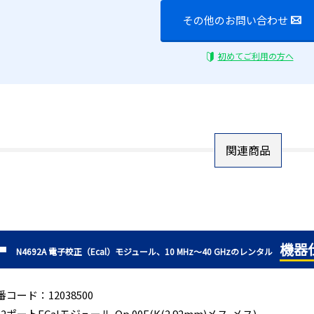
その他のお問い合わせ
初めてご利用の方へ
関連商品
機器
N4692A 電子校正（Ecal）モジュール、10 MHz～40 GHzのレンタル
番コード：12038500
 2ポートECalモジュール,Op.00F(K(2.92mm)メス-メス)