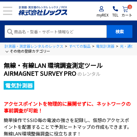
0
myREX
TEL
カート
計測器・測定器レンタルのレックス
>
すべての製品
>
電気計測器
>
光・通信
その他の登録カテゴリー
無線・有線LAN 環境調査測定ツール
AIRMAGNET SURVEY PRO
のレンタル
電気計測器
アクセスポイントを物理的に展開せずに、ネットワークの
事前調査が可能！
簡単操作でSSID毎の電波の強さを記録し、仮想のアクセスポ
イントを配置することで予測ヒートマップの作成もできます。
無線LAN環境整備調査に役立ちます！