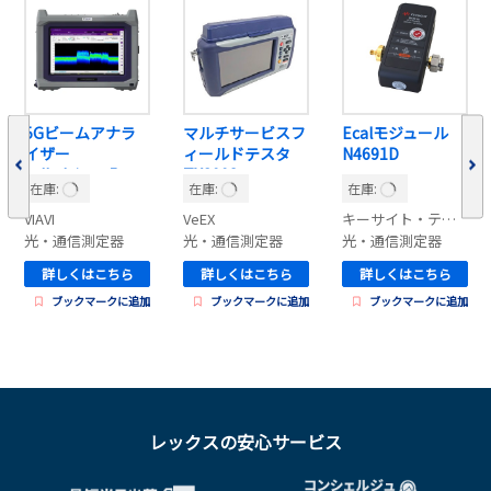
5Gビームアナラ
マルチサービスフ
Ecalモジュール
イザー
ィールドテスタ
N4691D
celladvisor-5g
TX300S-
在庫:
在庫:
在庫:
100G/320S
VIAVI
VeEX
キーサイト・テクノロジー
光・通信測定器
光・通信測定器
光・通信測定器
詳しくはこちら
詳しくはこちら
詳しくはこちら
ブックマークに追加
ブックマークに追加
ブックマークに追加
レックスの安心サービス