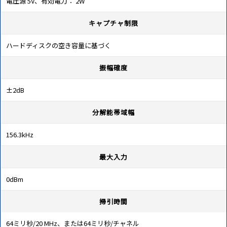
電圧源 5V、有効電力： 2W
キャプチャ制限
ハードディスクの空き容量に基づく
振幅確度
±2dB
分解能帯域幅
156.3kHz
最大入力
0dBm
掃引時間
64ミリ秒/20 MHz、または64ミリ秒/チャネル