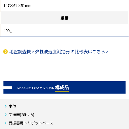
147×61×51mm
重量
400g
地盤調査機
>
弾性波速度測定器
の比較表はこちら >
構成品
MODEL-1814 PS-1のレンタル
本体
受振器(28Hz-V)
受振器用トリポットベース