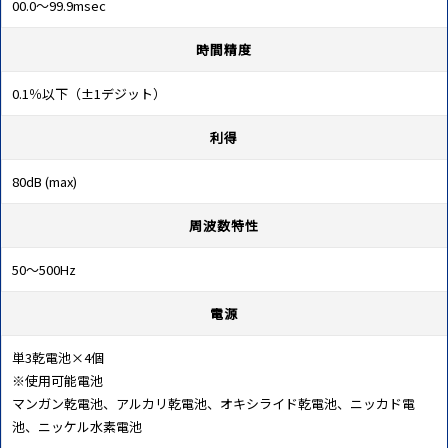
00.0～99.9msec
時間精度
0.1％以下（±1デジット）
利得
80dB (max)
周波数特性
50～500Hz
電源
単3乾電池×4個
※使用可能電池
マンガン乾電池、アルカリ乾電池、オキシライド乾電池、ニッカド電
池、ニッケル水素電池