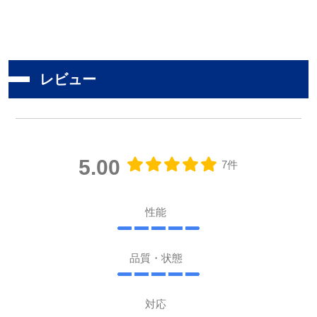
レビュー
5.00
7件
性能
品質・状態
対応