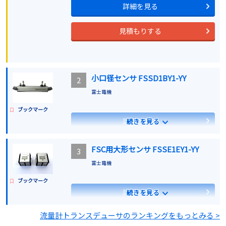
詳細を見る
見積もりする
小口径センサ FSSD1BY1-YY
2
富士電機
ブックマーク
詳細を見る
続きを見る
見積もりする
FSC用大形センサ FSSE1EY1-YY
3
富士電機
ブックマーク
詳細を見る
続きを見る
流量計トランスデューサのランキングをもっとみる >
見積もりする