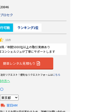
20846
プロセク
発行可能
ランキング1位
15件
認証取得／年間5000社以上の取引実績あり
ばコンシェルジュが丁寧にサポートします
簡単レンタル見積もり
ら注文リクエスト！便利なリクエストフォームは
こちら
用の方へ
〇
翌日AM
況によりお届け日が変わるため、詳細はお問い合わせ