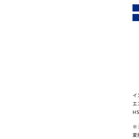
イ
エ
H
※
変