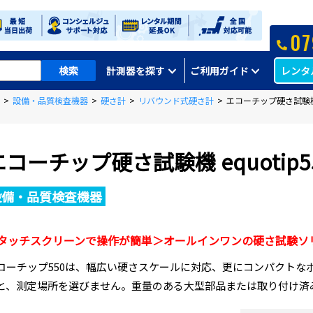
07
レンタ
計測器を探す
ご利用ガイド
>
設備・品質検査機器
>
硬さ計
>
リバウンド式硬さ計
>
エコーチップ硬さ試験機 e
エコーチップ硬さ試験機 equotip5
設備・品質検査機器
タッチスクリーンで操作が簡単＞オールインワンの硬さ試験ソ
コーチップ550は、幅広い硬さスケールに対応、更にコンパクトな
と、測定場所を選びません。重量のある大型部品または取り付け済