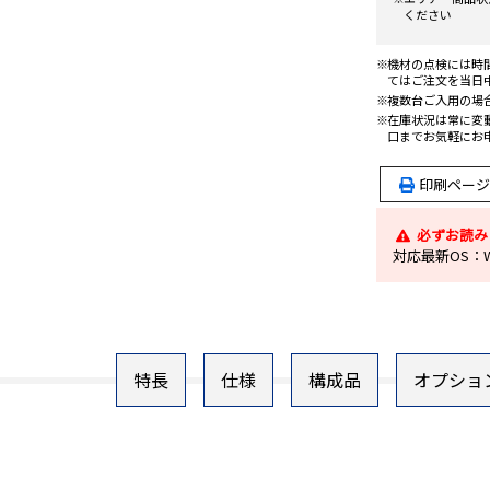
ください
機材の点検には時
てはご注文を当日
複数台ご入用の場
在庫状況は常に変
口までお気軽にお
印刷ページ
必ずお読み
対応最新OS：Wi
特長
仕様
構成品
オプショ