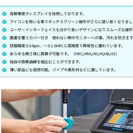
高解像度ディスプレイを採用しております。
アイコンを用いる事でタッチスクリーン操作がさらに使い易くなりまし
ユーザーインターフェイスも分かり易いデザインになりスムーズな操作
画面を覆うカバー付き 使わない時のモニターへの傷、汚れを防ぎま
試験精度±0.8μm、～±1.0HRCと高精度で再現性に優れています。
あらゆる硬さ値に換算が可能です。（HRC,HRA,HR,HV,HB,HS）
独自の換算曲線を組込むことができます。
薄い部品にも使用可能。パイプや異形材などに適しています。