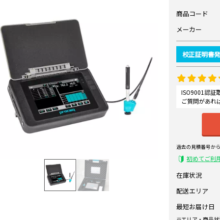
商品コード
メーカー
校正証明書
ISO9001
ご質問があれ
過去の見積番号か
初めてご利
在庫状況
配送エリア
最短お届け日
エリア・商品状