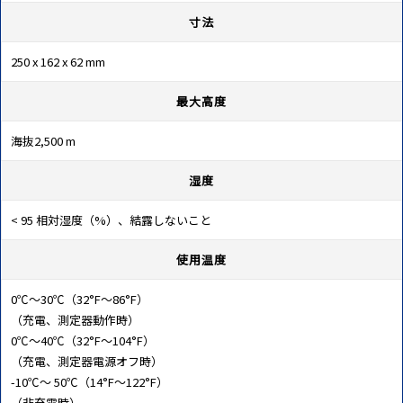
寸法
250 x 162 x 62 mm
最大高度
海抜2,500 m
湿度
< 95 相対湿度（%）、結露しないこと
使用温度
0℃～30℃（32°F～86°F）
（充電、測定器動作時）
0℃～40℃（32°F～104°F）
（充電、測定器電源オフ時）
-10℃～ 50℃（14°F～122°F）
（非充電時）