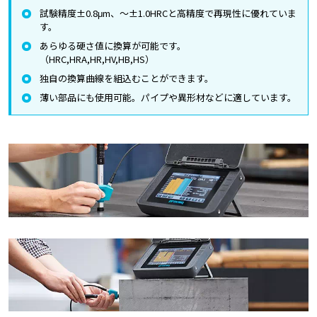
試験精度±0.8μm、～±1.0HRCと高精度で再現性に優れていま
す。
あらゆる硬さ値に換算が可能です。
（HRC,HRA,HR,HV,HB,HS）
独自の換算曲線を組込むことができます。
薄い部品にも使用可能。パイプや異形材などに適しています。