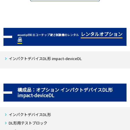
掃除用ブラシ
カップリングペースト
USBケーブル
ソフトウェア
レンタルオプション
equotip550 エコーチップ硬さ試験機のレンタル
品
取扱説明書
収納ケース
インパクトデバイスDL形 impact-deviceDL
※対応最新OS:Windows10
構成品：オプション インパクトデバイスDL形
impact-deviceDL
インパクトデバイスDL形
DL形用テストブロック