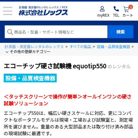
0
myREX
TEL
カート
計測器・測定器レンタルのレックス
>
すべての製品
>
設備・品質検査機器
>
その他の登録カテゴリー
エコーチップ硬さ試験機 equotip550
のレンタル
設備・品質検査機器
＜タッチスクリーンで操作が簡単＞オールインワンの硬さ
試験ソリューション
エコーチップ550は、幅広い硬さスケールに対応、更にコンパ
クトなポータブルモデルは現場・工場および試験室と、測定場
所を選びません。重量のある大型部品または取り付け済み部品
の現場試験に最適です。