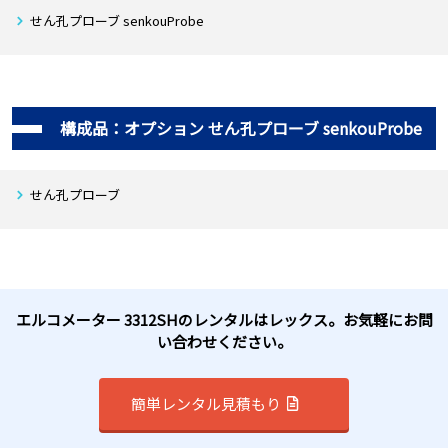
取扱説明書
せん孔プローブ senkouProbe
取扱説明書(簡易)
取扱説明書(Cover Master)
取扱説明書(EDTS＋)
収納ケース
構成品：オプション せん孔プローブ senkouProbe
※対応最新OS:WindowsXP
せん孔プローブ
エルコメーター 3312SHのレンタルはレックス。お気軽にお問
い合わせください。
簡単レンタル見積もり