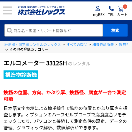
0
myREX
TEL
カート
計測器・測定器レンタルのレックス
>
すべての製品
>
構造物診断機
>
鉄筋探
その他の登録カテゴリー
エルコメーター 3312SH
のレンタル
構造物診断機
鉄筋の位置、方向、かぶり厚、鉄筋径、腐食が一台で測定
可能
日本語文字表示による簡単操作で鉄筋の位置とかぶり厚さを探
査します。オプションのハーフセルプローブで腐食度合いをチ
ェックしたり、パソコンと接続して測定条件の設定、データの
管理、グラフィック解析、数値解析ができます。