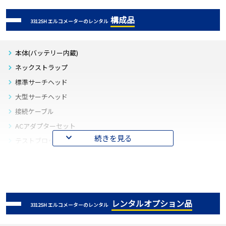
構成品
3312SH エルコメーターのレンタル
本体(バッテリー内蔵)
ネックストラップ
標準サーチヘッド
大型サーチヘッド
接続ケーブル
ACアダプターセット
続きを見る
テストブロック
転送ケーブル
USBシリアルケーブル
ソフト(Cover Master)
通信ソフト(データ転送ソフトEDTS＋)
レンタルオプション品
3312SH エルコメーターのレンタル
ドライバーCD(USBシリアルケーブル)