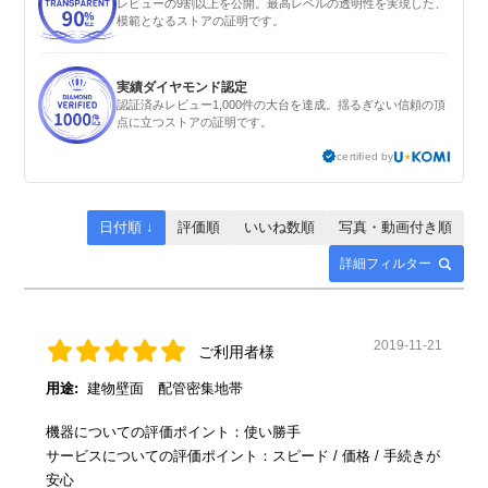
レビューの9割以上を公開。最高レベルの透明性を実現した、
模範となるストアの証明です。
実績ダイヤモンド認定
認証済みレビュー1,000件の大台を達成。揺るぎない信頼の頂
点に立つストアの証明です。
certified by
日付順 ↓
評価順
いいね数順
写真・動画付き順
詳細フィルター
2019-11-21
ご利用者様
用途:
建物壁面 配管密集地帯
機器についての評価ポイント：使い勝手
サービスについての評価ポイント：スピード / 価格 / 手続きが
安心