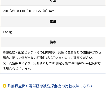
寸法
230（W）×130（H）×125（D）mm
重量
1.54kg
備考
※鉄筋径・配筋ピッチ・その他環境や、周囲に金属などの磁性体がある
場合、正しい値が出ない可能性がございますのでご注意ください。
又、測定条件により、実測値としては 測定可能かぶり厚60mm程度にな
る場合もございます。
鉄筋探査機
>
電磁誘導鉄筋探査機
の比較表はこちら >