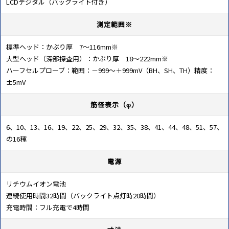
LCDデジタル（バックライト付き）
測定範囲※
標準ヘッド：かぶり厚 7～116mm※
大型ヘッド（深部探査用）：かぶり厚 18～222mm※
ハーフセルプローブ：範囲：－999～＋999mV（BH、SH、TH）精度：
±5mV
筋径表示（φ）
6、10、13、16、19、22、25、29、32、35、38、41、44、48、51、57、
の16種
電源
リチウムイオン電池
連続使用時間32時間（バックライト点灯時20時間）
充電時間：フル充電で4時間