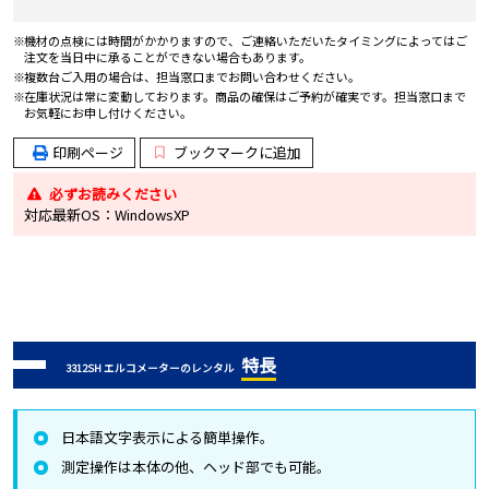
機材の点検には時間がかかりますので、ご連絡いただいたタイミングによってはご
注文を当日中に承ることができない場合もあります。
複数台ご入用の場合は、担当窓口までお問い合わせください。
在庫状況は常に変動しております。商品の確保はご予約が確実です。担当窓口まで
お気軽にお申し付けください。
印刷ページ
ブックマークに追加
必ずお読みください
対応最新OS：WindowsXP
特長
3312SH エルコメーターのレンタル
日本語文字表示による簡単操作。
測定操作は本体の他、ヘッド部でも可能。