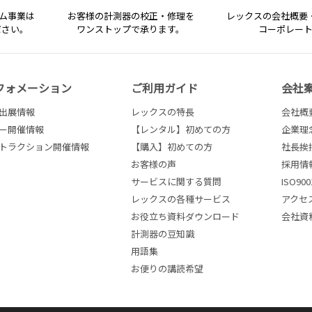
テム事業は
お客様の計測器の校正・修理を
レックスの会社概要
ださい。
ワンストップで承ります。
コーポレー
フォメーション
ご利用ガイド
会社
出展情報
レックスの特長
会社概
ー開催情報
【レンタル】初めての方
企業理
トラクション開催情報
【購入】初めての方
社長挨
お客様の声
採用情
サービスに関する質問
ISO9
レックスの各種サービス
アクセ
お役立ち資料ダウンロード
会社資
計測器の豆知識
用語集
お便りの講読希望