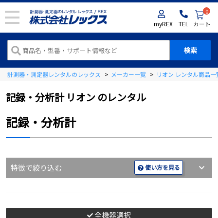
0
myREX
TEL
カート
計測器・測定器レンタルのレックス
>
メーカー一覧
>
リオン レンタル商品一
記録・分析計 リオン のレンタル
記録・分析計
特徴で絞り込む
使い方を見る
全機器選択