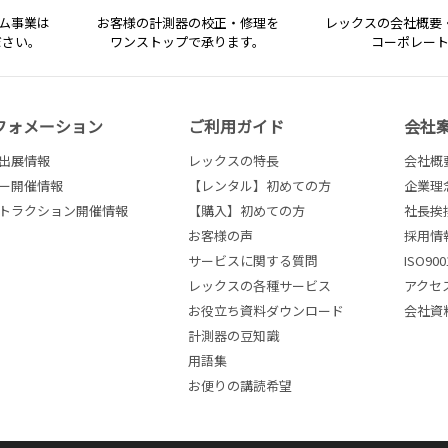
テム事業は
お客様の計測器の校正・修理を
レックスの会社概要
ださい。
ワンストップで承ります。
コーポレー
フォメーション
ご利用ガイド
会社
出展情報
レックスの特長
会社概
ー開催情報
【レンタル】初めての方
企業理
トラクション開催情報
【購入】初めての方
社長挨
お客様の声
採用情
サービスに関する質問
ISO9
レックスの各種サービス
アクセ
お役立ち資料ダウンロード
会社資
計測器の豆知識
用語集
お便りの講読希望