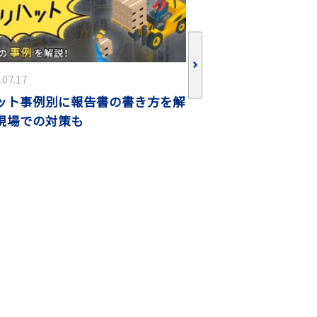
.07.17
更新：
2024.02.09
ット事例別に報告書の書き方を解
リスクアセスメン
現場での対策も
説！進め方・手法