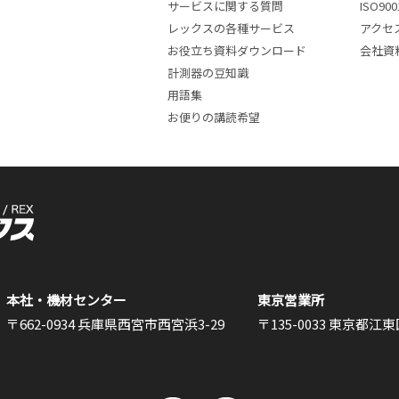
サービスに関する質問
ISO9
レックスの各種サービス
アクセ
お役立ち資料ダウンロード
会社資
計測器の豆知識
用語集
お便りの講読希望
本社・機材センター
東京営業所
〒662-0934 兵庫県西宮市西宮浜3-29
〒135-0033 東京都江東区