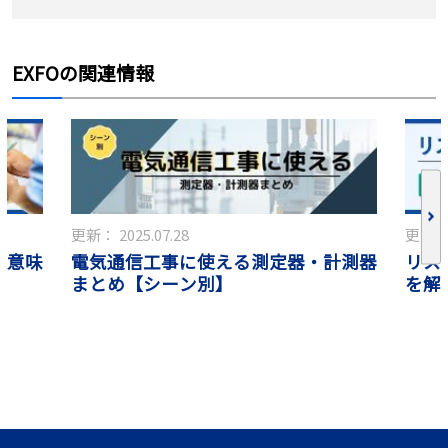
EXFOの関連情報
更新：
2025.07.28
更新
電気通信工事に使える測定器・計測器
に意味
リス
まとめ【シーン別】
も
を解