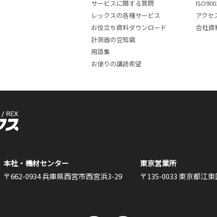
サービスに関する質問
ISO9
レックスの各種サービス
アクセ
お役立ち資料ダウンロード
会社資
計測器の豆知識
用語集
お便りの講読希望
本社・機材センター
東京営業所
〒662-0934 兵庫県西宮市西宮浜3-29
〒135-0033 東京都江東区