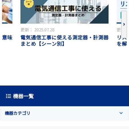
更新：
2025.07.28
更新
電気通信工事に使える測定器・計測器
に意味
リス
まとめ【シーン別】
も
を解
機器一覧
機器カテゴリ