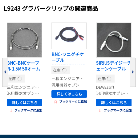
L9243 グラバークリップの関連商品
BNC-ワニグチケ
ーブル
BNC-BNCケーブ
SIRIUSデイジーチ
BNCPZW58AU05
ル 1.5M 50オーム
ェーンケーブル
在庫:
00-SAN
BNCPP58AU150
L1B2M-L1B2F-
三和エンジニアリング
在庫:
在庫:
W-SAN
0.4M
汎用機器オプション
三和エンジニアリング
DEWEsoft
汎用機器オプション
汎用機器オプション
詳しくはこちら
ブックマークに追加
詳しくはこちら
詳しくはこちら
ブックマークに追加
ブックマークに追加