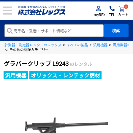
0
myREX
TEL
カート
計測器・測定器レンタルのレックス
>
すべての製品
>
汎用機器
>
汎用機器オ
その他の登録カテゴリー
グラバークリップ L9243
のレンタル
汎用機器
オリックス・レンテック商材