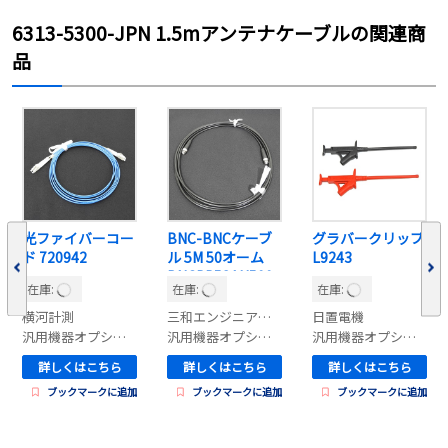
6313-5300-JPN 1.5mアンテナケーブルの関連商
品
光ファイバーコー
BNC-BNCケーブ
グラバークリップ
ド 720942
ル 5M 50オーム
L9243
BNCPP58AU500
在庫:
在庫:
在庫:
W-SAN
横河計測
三和エンジニアリング
日置電機
汎用機器オプション
汎用機器オプション
汎用機器オプション
詳しくはこちら
詳しくはこちら
詳しくはこちら
ブックマークに追加
ブックマークに追加
ブックマークに追加