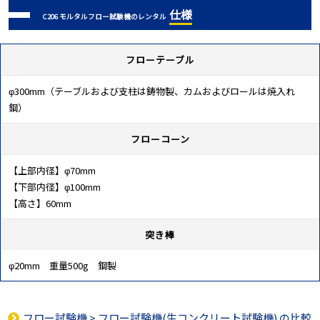
仕様
C206 モルタルフロー試験機のレンタル
フローテーブル
φ300mm（テーブルおよび支柱は鋳物製、カムおよびロールは焼入れ
鋼）
フローコーン
【上部内径】φ70mm
【下部内径】φ100mm
【高さ】60mm
突き棒
φ20mm 重量500g 鋼製
フロー試験機
>
フロー試験機(生コンクリート試験機)
の比較