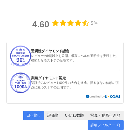
4.60
5件
透明性ダイヤモンド認定
レビューの9割以上を公開。最高レベルの透明性を実現した、
模範となるストアの証明です。
実績ダイヤモンド認定
認証済みレビュー1,000件の大台を達成。揺るぎない信頼の頂
点に立つストアの証明です。
certified by
日付順 ↓
評価順
いいね数順
写真・動画付き順
詳細フィルター