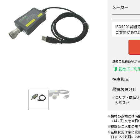
メーカー
ISO9001
ご質問があれ
過去の見積番号か
初めてご利
在庫状況
最短お届け日
エリア・商品状
ください
機材の点検には時
てはご注文を当日
複数台ご入用の場
在庫状況は常に変
口までお気軽にお