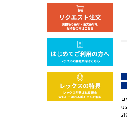
型
U
周波