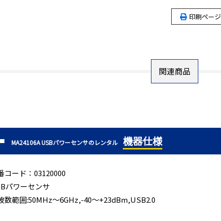
印刷ページ
関連商品
機器仕様
MA24106A USBパワーセンサのレンタル
番コード：03120000
SBパワーセンサ
数範囲:50MHz～6GHz,-40～+23dBm,USB2.0