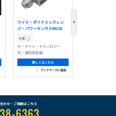
ワイド・ダイナミックレン
熱電対パワー・セ
ジ・パワーセンサ E4413A
10MHz～26.5GHz
在庫:
在庫:
キーサイト・テクノロジー
キーサイト・テク
光・通信測定器
光・通信測定器
詳しくはこちら
詳しくはこ
ブックマークに追加
ブッ
合わせ・ご相談はこちら
38-6363