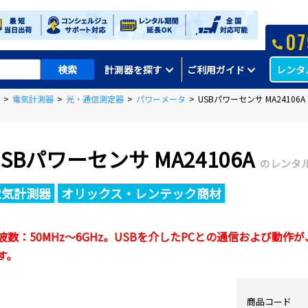
07
レンタ
計測器を探す
ご利用ガイド
>
電気計測器
>
光・通信測定器
>
パワーメータ
>
USBパワーセンサ MA24106A
USBパワーセンサ MA24106A
のレンタ
電気計測器
オリックス・レンテック商材
波数：50MHz～6GHz。USBを介したPCとの通信および動
す。
商品コード