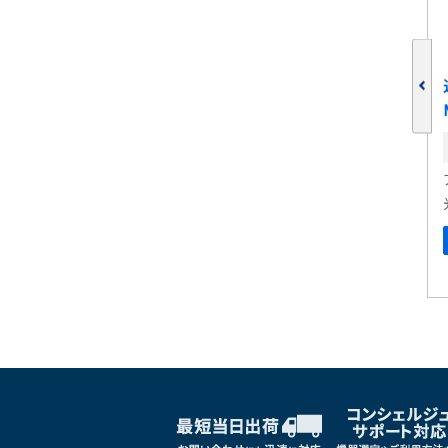
ー・センサ
パワー・リフレクション・メ
.5GHz N8485A
ータ NRT2
在庫:
・テクノロジー
ローデシュワルツ
定器
光・通信測定器
しくはこちら
詳しくはこちら
ブックマークに追加
ブックマークに追加