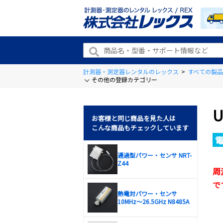
計測器・測定器レンタルのレックス
>
すべての製品
その他の登録カテゴリー
お客様と同じ商品を見た人は
こんな商品もチェックしています
通過型パワー・センサ NRT-
Z44
周
で
熱電対パワー・センサ
10MHz～26.5GHz N8485A