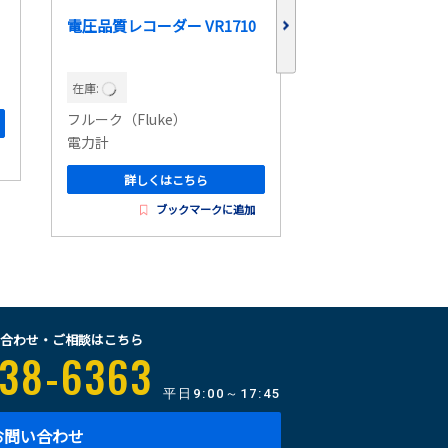
電圧品質レコーダー VR1710
パワーアナライ
ザ/Op:CT9900*2 
在庫:
在庫:
フルーク（Fluke）
日置電機
電力計
電力計
詳しくはこちら
詳しくはこ
ブックマークに追加
ブッ
合わせ・ご相談はこちら
38-6363
平日
9:00～17:45
お問い合わせ