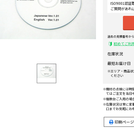
ISO9001
ご質問があれ
過去の見積番号か
初めてご利
在庫状況
最短お届け日
エリア・商品状
ください
機材の点検には時
てはご注文を当日
複数台ご入用の場
在庫状況は常に変
口までお気軽にお
印刷ページ