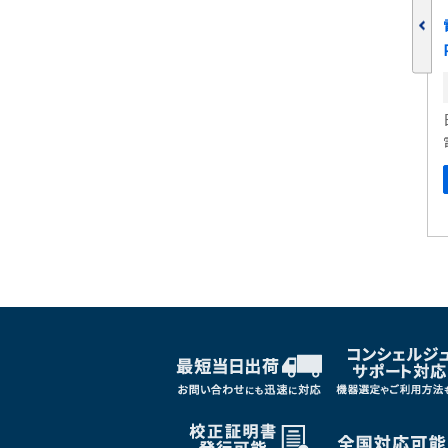
ライ
在庫:
00*2 PW6001-12
日置電機
電力計
詳しくはこちら
ブックマークに追加
しくはこちら
ブックマークに追加