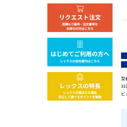
型
3
ビ