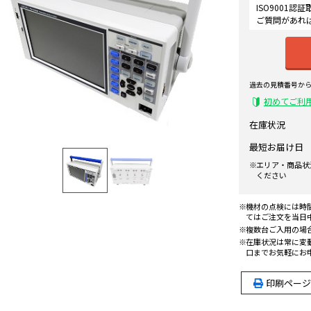
ISO9001
ご質問があれ
過去の見積番号か
初めてご利
在庫状況
最短お届け日
エリア・商品状
ください
機材の点検には時
てはご注文を当日
複数台ご入用の場
在庫状況は常に変
口までお気軽にお
印刷ページ