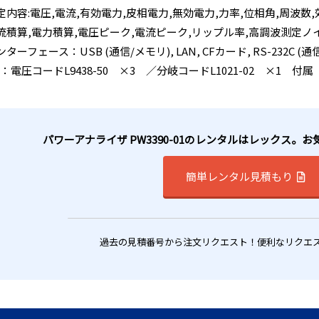
定内容:電圧,電流,有効電力,皮相電力,無効電力,力率,位相角,周波数,
流積算,電力積算,電圧ピーク,電流ピーク,リップル率,高調波測定ノ
ターフェース：USB (通信/メモリ), LAN, CFカード, RS-232C (通信
p：電圧コードL9438-50 ×3 ／分岐コードL1021-02 ×1 付属
パワーアナライザ PW3390-01のレンタルはレックス。
簡単レンタル見積もり
過去の見積番号から注文リクエスト！便利なリクエ