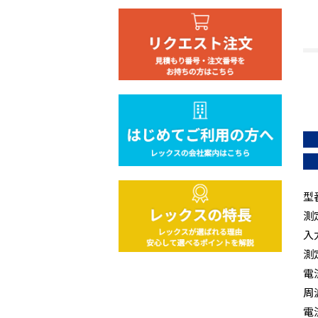
型
測
入
測定
電
周波
電