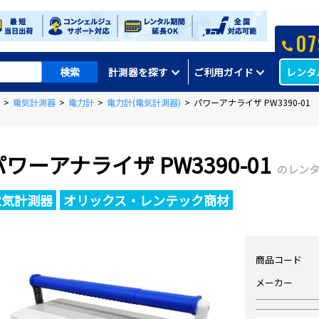
07
レンタ
計測器を探す
ご利用ガイド
>
電気計測器
>
電力計
>
電力計(電気計測器)
>
パワーアナライザ PW3390-01
パワーアナライザ PW3390-01
のレン
電気計測器
オリックス・レンテック商材
商品コード
メーカー