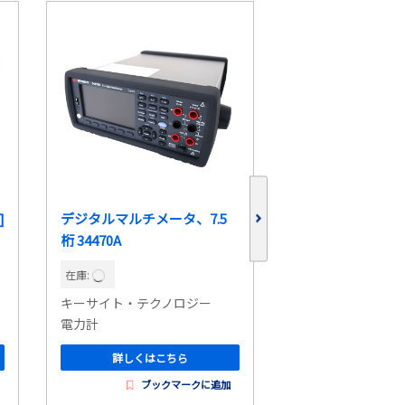
]
デジタルマルチメータ、7.5
プレシジョンパワ
桁 34470A
ザ WT1806R
在庫:
在庫:
キーサイト・テクノロジー
横河計測
電力計
電力計
詳しくはこちら
詳しくはこ
ブックマークに追加
ブッ