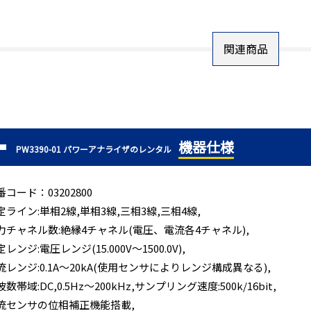
関連商品
機器仕様
PW3390-01 パワーアナライザのレンタル
番コード：03202800
定ライン:単相2線,単相3線,三相3線,三相4線,
力チャネル数:絶縁4チャネル(電圧、電流各4チャネル),
レンジ:電圧レンジ(15.000V～1500.0V),
流レンジ:0.1A～20kA(使用センサによりレンジ構成異なる),
数帯域:DC,0.5Hz～200kHz,サンプリング速度:500k/16bit,
流センサの位相補正機能搭載,