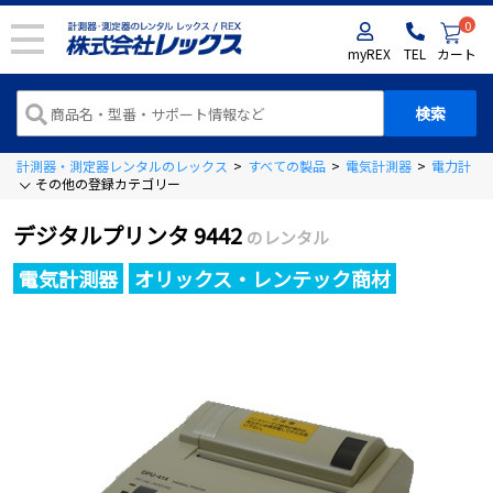
0
myREX
TEL
カート
計測器・測定器レンタルのレックス
>
すべての製品
>
電気計測器
>
電力計
>
その他の登録カテゴリー
デジタルプリンタ 9442
のレンタル
電気計測器
オリックス・レンテック商材