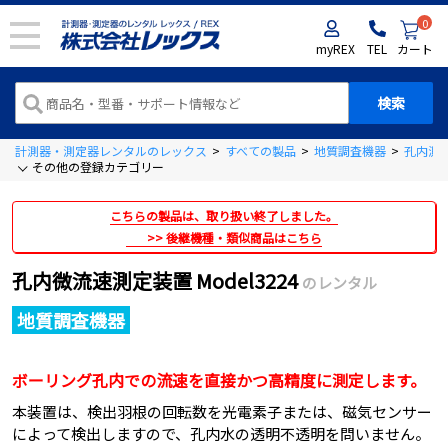
0
myREX
TEL
カート
計測器・測定器レンタルのレックス
>
すべての製品
>
地質調査機器
>
孔内測
その他の登録カテゴリー
こちらの製品は、取り扱い終了しました。
後継機種・類似商品はこちら
孔内微流速測定装置 Model3224
のレンタル
地質調査機器
ボーリング孔内での流速を直接かつ高精度に測定します。
本装置は、検出羽根の回転数を光電素子または、磁気センサー
によって検出しますので、孔内水の透明不透明を問いません。