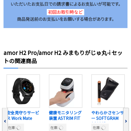
amor H2 Pro/amor H2 みまもりがじゅ丸-i セッ
トの関連商品
安全見守りサービ
健康モニタリング
やわらかさセンサ
ス Work Mate
装置 ASTRIM FIT
ー SOFTGRAM
SG0305
在庫:
在庫:
在庫: