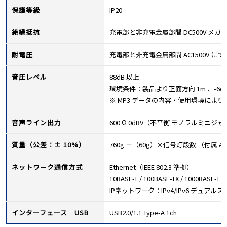
保護等級
IP20
絶縁抵抗
充電部と非充電金属部間 DC500V メガにて
耐電圧
充電部と非充電金属部間 AC1500V にて 
音圧レベル
88dB 以上
環境条件：製品より正面方向 1m 、-6dB 
※ MP3 データの内容・使用環境によ
音声ライン出力
600 Ω 0dBV（不平衡 モノラルミニジ
質量（公差：± 10%）
760g ＋（60g）×信号灯段数 （付属 
ネットワーク通信方式
Ethernet（IEEE 802.3 準拠）
10BASE-T / 100BASE-TX / 1000BASE-T
IPネットワーク：IPv4/IPv6 デュアル
インターフェース USB
USB2.0/1.1 Type-A 1ch