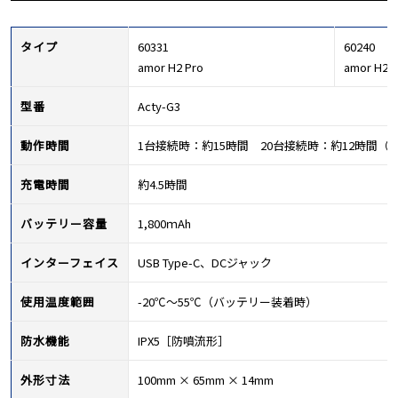
タイプ
60331
60240
amor H2 Pro
amor H2
型番
Acty-G3
動作時間
1台接続時：約15時間 20台接続時：約12時間
充電時間
約4.5時間
バッテリー容量
1,800ｍAh
インターフェイス
USB Type-C、DCジャック
使用温度範囲
-20℃～55℃（バッテリー装着時）
防水機能
IPX5［防噴流形］
外形寸法
100mm × 65mm × 14mm