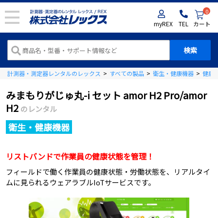
0
myREX
TEL
カート
計測器・測定器レンタルのレックス
>
すべての製品
>
衛生・健康機器
>
健康
みまもりがじゅ丸-i セット amor H2 Pro/amor
H2
のレンタル
衛生・健康機器
リストバンドで作業員の健康状態を管理！
フィールドで働く作業員の健康状態・労働状態を、リアルタイ
ムに見られるウェアラブルIoTサービスです。