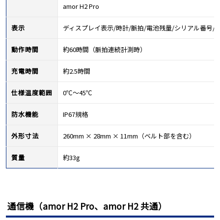
amor H2 Pro
表示
ディスプレイ表示/時計/脈拍/電池残量/シリアル番号/
動作時間
約60時間（脈拍連続計測時）
充電時間
約2.5時間
仕様温度範囲
0℃～45℃
防水機能
IP67規格
外形寸法
260mm × 28mm × 11mm（ベルト部を含む）
質量
約33g
通信機（amor H2 Pro、amor H2 共通）