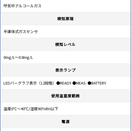
呼気中アルコールガス
検知原理
半導体式ガスセンサ
検知レベル
0mg/L～0.8mg/L
表示ランプ
LEDバーグラフ表示（12段階）●READY ●MEAS. ●BATTERY
使用温室度範囲
温度0℃～40℃/湿度90％RH以下
電源