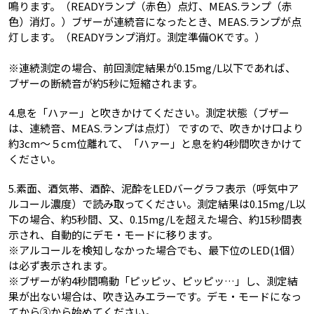
鳴ります。（READYランプ（赤色）点灯、MEAS.ランプ（赤
色）消灯。）ブザーが連続音になったとき、MEAS.ランプが点
灯します。（READYランプ消灯。測定準備OKです。）
※連続測定の場合、前回測定結果が0.15mg/L以下であれば、
ブザーの断続音が約5秒に短縮されます。
4.息を「ハァー」と吹きかけてください。測定状態（ブザー
は、連続音、MEAS.ランプは点灯） ですので、吹きかけ口より
約3cm～５cm位離れて、「ハァー」と息を約4秒間吹きかけて
ください。
5.素面、酒気帯、酒酔、泥酔をLEDバーグラフ表示（呼気中ア
ルコール濃度）で読み取ってください。測定結果は0.15mg/L以
下の場合、約5秒間、又、0.15mg/Lを超えた場合、約15秒間表
示され、自動的にデモ・モードに移ります。
※アルコールを検知しなかった場合でも、最下位のLED(1個）
は必ず表示されます。
※ブザーが約4秒間鳴動「ピッピッ、ピッピッ…」し、測定結
果が出ない場合は、吹き込みエラーです。デモ・モードになっ
てから③から始めてください。