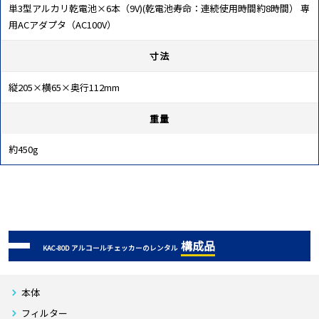
単3型アルカリ乾電池×6本（9V)(乾電池寿命：連続使用時間約8時間） 専
用ACアダプタ（AC100V）
寸法
縦205×横65×奥行112mm
重量
約450g
構成品
KAC-80D アルコールチェッカーのレンタル
本体
フィルター