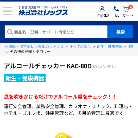
0
myREX
TEL
カート
計測器・測定器レンタルのレックス
>
すべての製品
>
衛生・健康機器
>
健康
その他の登録カテゴリー
アルコールチェッカー KAC-80D
のレンタル
衛生・健康機器
息を吹きかけるだけでアルコール度をチェック！！
運行安全管理、業務安全管理、カラオケ・スナック、料理店・
ホテル・ゴルフ場、健康管理など、多目的管理に最適です！