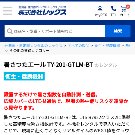
0
myREX
TEL
カート
計測器・測定器レンタルのレックス
>
すべての製品
>
衛生・健康機器
>
熱中症
その他の登録カテゴリー
暑さつたエール TY-201-GTLM-BT
のレンタル
衛生・健康機器
設置するだけで暑さ指数を自動計測・送信。
広域カバーのLTE-M通信で、現場の熱中症リスクを遠隔か
ら見守ります。
暑さつたエールTY-201-GTLM-BTは、JIS B7922クラス2に準拠
した高精度な暑さ指数計です。本機をレンタルで導入いただく
ことで、現場に赴くことなくリアルタイムのWBGT値をクラウ