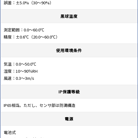
誤差：±5.0%（30～90%）
黒球温度
測定範囲：0.0～60.0℃
精度：±0.6℃（20.0～60.0℃）
使用環境条件
気温：0.0～50.0℃
湿度：10～90％RH
風速：0.3～3m/s
IP保護等級
IP65相当。ただし、センサ部は防滴構造
電源
電池式