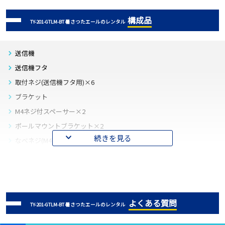
構成品
TY-201-GTLM-BT 暑さつたエールのレンタル
送信機
送信機フタ
取付ネジ(送信機フタ用)×6
ブラケット
M4ネジ付スペーサー×2
ポールマウントブラケット×2
続きを見る
なべネジ(M4)×2
六角スペーサー×2
皿ネジ(M4)×2
インシュロック×2
プラスドライバー(大)
よくある質問
TY-201-GTLM-BT 暑さつたエールのレンタル
プラスドライバー(小)