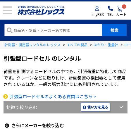
0
myREX
TEL
カート
計測器・測定器レンタルのレックス
>
すべての製品
>
はかり・重量計
>
ロ
引張型ロードセル
のレンタル
荷重を計測するロードセルの中でも、引張荷重に特化した商品
です。クレーンなどに取り付け、計重装置の検出器として使用
されているほか、一般の張力測定ににも利用されています。
引張型ロードセルのよくある質問はこちら >
特徴で絞り込む
使い方を見る
さらにメーカーを絞り込む