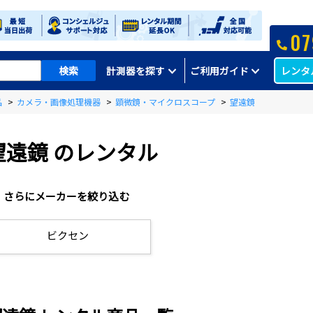
07
レンタ
計測器を探す
ご利用ガイド
品
>
カメラ・画像処理機器
>
顕微鏡・マイクロスコープ
>
望遠鏡
望遠鏡
のレンタル
さらにメーカーを絞り込む
ビクセン