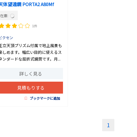
天体望遠鏡 PORTA2 A80Mf
在庫:
1件
ビクセン
正立天頂プリズム付属で地上風景も
楽しめます。幅広い目的に使えるス
タンダードな屈折式鏡筒です。月...
詳しく見る
見積もりする
ブックマークに追加
1