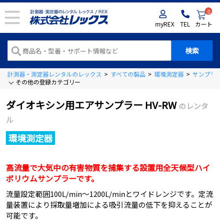
0
myREX
TEL
カート
計測器・測定器レンタルのレックス
>
すべての製品
>
環境測定器
>
サンプラ
その他の登録カテゴリー
ダイオキシン用エアサンプラー HV-RW
のレンタ
ル
環境測定器
高流量で大気中の有害物質を捕集する設置用全天候型ハイ
ボリウムサンプラーです。
流量設定範囲100L/min～1200L/minとワイドレンジです。定流
量装置により採取量増加による吸引流量の低下を抑えることが
可能です。