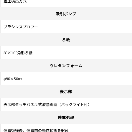
差圧検出方式
吸引ポンプ
ブラシレスブロワー
ろ紙
8”×10”角形ろ紙
ウレタンフォーム
φ90×50㎜
表示部
表示部タッチパネル式液晶画面（バックライト付）
停電処理
停電復帰後、停電前の動作状態を継続