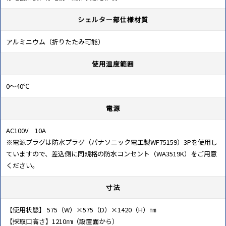
シェルター部仕様材質
アルミニウム（折りたたみ可能）
使用温度範囲
0～40℃
電源
AC100V 10A
※電源プラグは防水プラグ（パナソニック電工製WF75159）3Pを使用し
ていますので、差込側に同規格の防水コンセント（WA3519K）をご用意
ください。
寸法
【使用状態】 575（W）×575（D）×1420（H）㎜
【採取口高さ】1210㎜（設置面から）