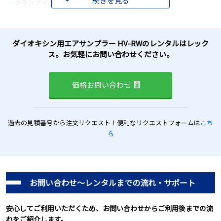
続きを見る
クランプ ×2
搬送用蓋 ×2
ヘルールガスケット ×2
ダイオキシン用エアサンプラー HV-RWのレンタルはレック
ウレタンホルダー
ス。お気軽にお問い合わせください。
シリコンチューブ
ウレタンストッパー
価格お問い合わせ
扉用鍵
南京錠（鍵付き） ×2
ポリウレタンフォーム ×10
過去の見積番号から注文リクエスト！便利なリクエストフォームは
こち
石英繊維フィルター QR-100型 ×10
ら
取扱説明書（HV-RW）
取扱説明書（ウレタンホルダー）
お問い合わせ～レンタルまでの流れ・サポート
安心してご利用いただくため、お問い合わせからご利用後までの流
れをご紹介します。