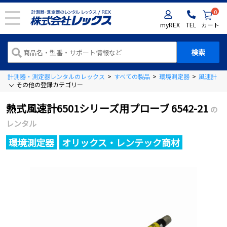
0
myREX
TEL
カート
計測器・測定器レンタルのレックス
>
すべての製品
>
環境測定器
>
風速計（
その他の登録カテゴリー
熱式風速計6501シリーズ用プローブ 6542-21
の
レンタル
環境測定器
オリックス・レンテック商材