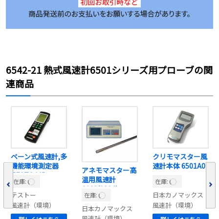
6542-21 熱式風速計6501シリーズ用プローブの関
連商品
ベーン式風速計,多
クリモマスター風
機能環境測定器
速計本体 6501A0
アネモマスター高
TESTO445
温用風速計
在庫:
在庫:
6162(0204)
テストー
日本カノマックス
在庫:
風速計（環境）
風速計（環境）
日本カノマックス
風速計（環境）