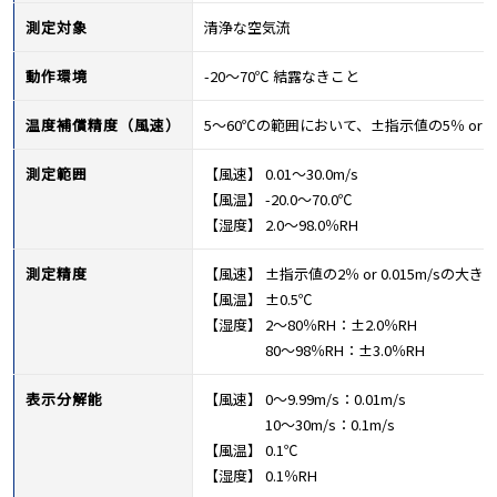
測定対象
清浄な空気流
動作環境
-20～70℃ 結露なきこと
温度補償精度（風速）
5～60℃の範囲において、±指示値の5％ or 0.
測定範囲
【風速】 0.01～30.0m/s
【風温】 -20.0～70.0℃
【湿度】 2.0～98.0％RH
測定精度
【風速】 ±指示値の2％ or 0.015m/sの大き
【風温】 ±0.5℃
【湿度】 2～80％RH：±2.0％RH
80～98％RH：±3.0％RH
表示分解能
【風速】 0～9.99m/s：0.01m/s
10～30m/s：0.1m/s
【風温】 0.1℃
【湿度】 0.1％RH