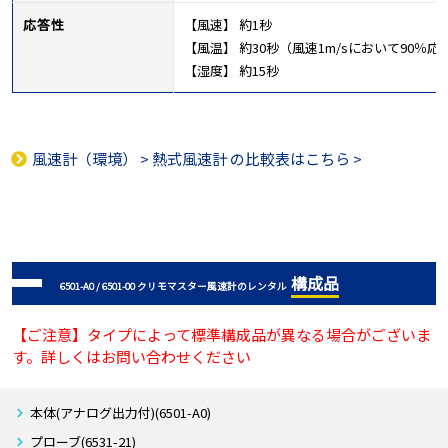
応答性
【風速】 約1秒
【風温】 約30秒（風速1m/sにおいて90％応
【湿度】 約15秒
風速計（環境）
>
熱式風速計
の比較表はこちら >
構成品
6501-A0 / 6501-00 クリモマスター風速計のレンタル
【ご注意】タイプによって標準構成品が異なる場合がございま
す。詳しくはお問い合わせください
本体(アナログ出力付)(6501-A0)
プローブ(6531-21)