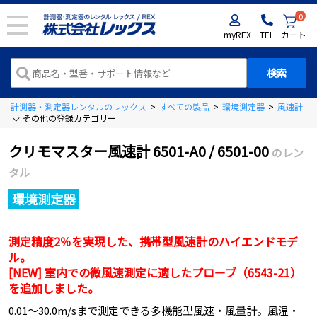
0
myREX
TEL
カート
計測器・測定器レンタルのレックス
>
すべての製品
>
環境測定器
>
風速計（
その他の登録カテゴリー
クリモマスター風速計 6501-A0 / 6501-00
のレン
タル
環境測定器
測定精度2％を実現した、携帯型風速計のハイエンドモデ
ル。
[NEW] 室内での微風速測定に適したプローブ（6543-21）
を追加しました。
0.01～30.0m/sまで測定できる多機能型風速・風量計。風温・