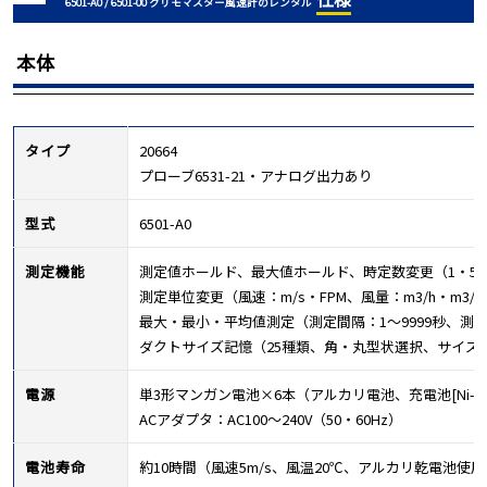
6501-A0 / 6501-00 クリモマスター風速計のレンタル
本体
タイプ
20664
プローブ6531-21・アナログ出力あり
型式
6501-A0
測定機能
測定値ホールド、最大値ホールド、時定数変更（1・5・
測定単位変更（風速：m/s・FPM、風量：m3/h・m3/mi
最大・最小・平均値測定（測定間隔：1～9999秒、測定回
ダクトサイズ記憶（25種類、角・丸型状選択、サイズ：1辺ま
電源
単3形マンガン電池×6本（アルカリ電池、充電池[Ni-Cd
ACアダプタ：AC100～240V（50・60Hz）
電池寿命
約10時間（風速5m/s、風温20℃、アルカリ乾電池使