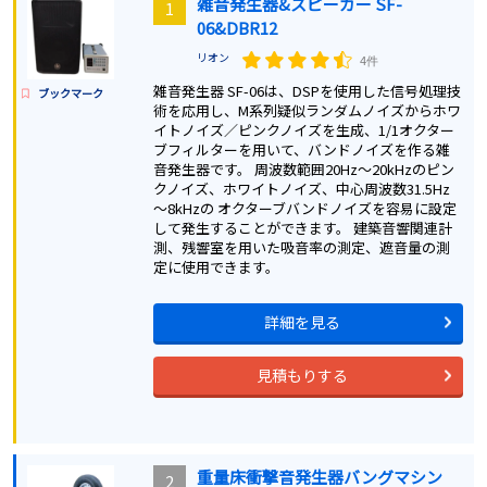
雑音発生器&スピーカー SF-
1
06&DBR12
リオン
4件
雑音発生器 SF-06は、DSPを使用した信号処理技
ブックマーク
術を応用し、M系列疑似ランダムノイズからホワ
イトノイズ／ピンクノイズを生成、1/1オクター
ブフィルターを用いて、バンドノイズを作る雑
音発生器です。 周波数範囲20Hz～20kHzのピン
クノイズ、ホワイトノイズ、中心周波数31.5Hz
～8kHzの オクターブバンドノイズを容易に設定
して発生することができます。 建築音響関連計
測、残響室を用いた吸音率の測定、遮音量の測
定に使用できます。
詳細を見る
見積もりする
重量床衝撃音発生器バングマシン
2