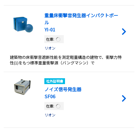
重量床衝撃音発生器インパクトボー
ル
YI-01
在庫:
リオン
建築物の床衝撃音遮断性能を測定軽量構造の建物で、衝撃力特
性(1)をもつ標準重量衝撃源（バングマシン）で
社外証明書
ノイズ信号発生器
SF06
在庫:
リオン