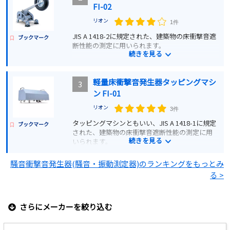
FI-02
リオン
1件
JIS A 1418-2に規定された、建築物の床衝撃音遮
ブックマーク
断性能の測定に用いられます。
続きを見る
詳細を見る
軽量床衝撃音発生器タッピングマシ
3
ン FI-01
見積もりする
リオン
3件
タッピングマシンともいい、JIS A 1418-1に規定
ブックマーク
された、建築物の床衝撃音遮断性能の測定に用
続きを見る
いられます。
騒音衝撃音発生器(騒音・振動測定器)のランキングをもっとみ
詳細を見る
る >
見積もりする
さらにメーカーを絞り込む